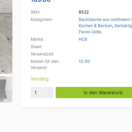
SKU:
8522
Kategorien:
Backbleche aus rostfreiem 
Kochen & Backen
,
Kontaktgr
Panini-Grills
Marke:
HCB
Staat:
Versandzeit:
Kosten für den
10.00
Versand:
Vorrätig
Edelstahl Fishball Grill Fishball Grill 230V C
In den Warenkorb