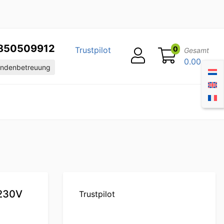
850509912
0
Trustpilot
Gesamt
0.00
ndenbetreuung
l 230V
Trustpilot