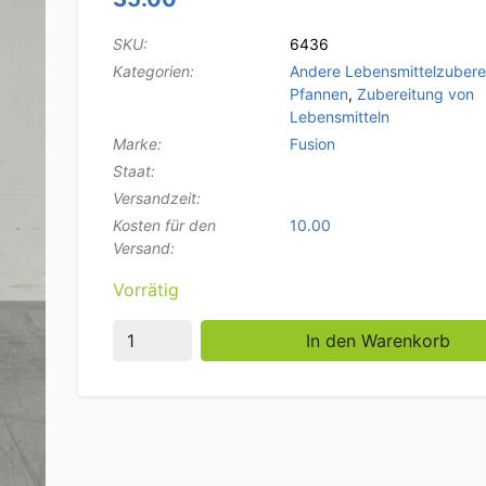
SKU:
6436
Kategorien:
Andere Lebensmittelzubere
Pfannen
,
Zubereitung von
Lebensmitteln
Marke:
Fusion
Staat:
Versandzeit:
Kosten für den
10.00
Versand:
Vorrätig
Edelstahl Fusion Professional Schmortopf Ko
In den Warenkorb