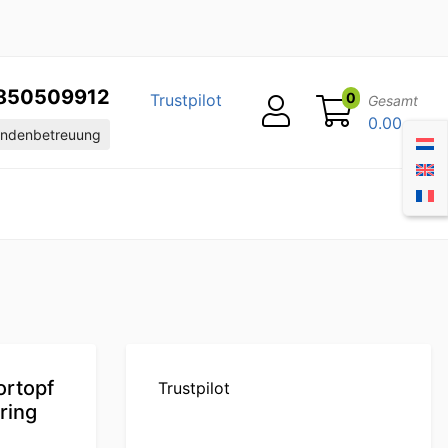
850509912
0
Trustpilot
Gesamt
0.00
ndenbetreuung
ortopf
Trustpilot
ring