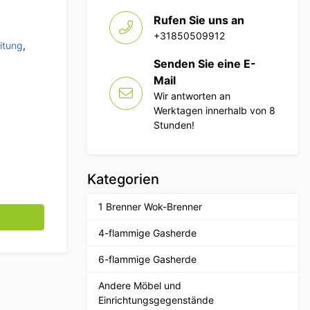
Rufen Sie uns an
+31850509912
itung
,
Senden Sie eine E-
Mail
Wir antworten an
Werktagen innerhalb von 8
Stunden!
Kategorien
1 Brenner Wok-Brenner
chtopf 18 x 35,5 cm 2,2 Liter Catering Menge
4-flammige Gasherde
6-flammige Gasherde
Andere Möbel und
Einrichtungsgegenstände