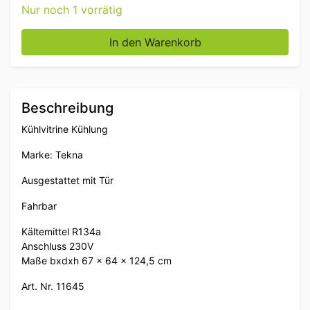
Nur noch 1 vorrätig
Tekna Kühlvitrine Kühlung 67 cm 230V Horeca Menge
In den Warenkorb
Beschreibung
Kühlvitrine Kühlung
Marke: Tekna
Ausgestattet mit Tür
Fahrbar
Kältemittel R134a
Anschluss 230V
Maße bxdxh 67 x 64 x 124,5 cm
Art. Nr. 11645