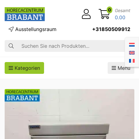
0
Gesamt
0.00
Ausstellungsraum
+31850509912
Suche
Kategorien
Menü