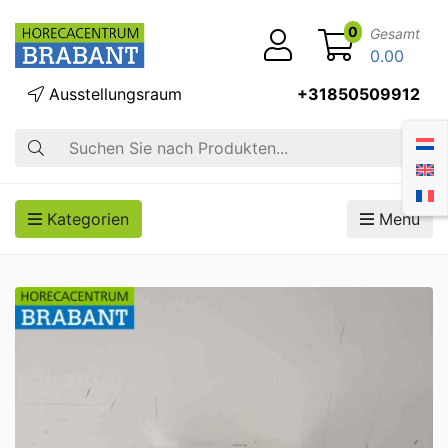
0
Gesamt
0.00
Ausstellungsraum
+31850509912
Suche
Kategorien
Menü