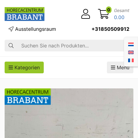
0
Gesamt
0.00
Ausstellungsraum
+31850509912
Suche
Kategorien
Menü