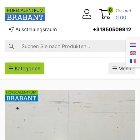
0
Gesamt
0.00
Ausstellungsraum
+31850509912
Suche
Kategorien
Menü