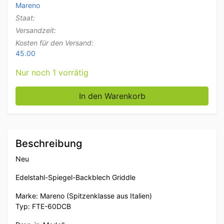
Mareno
Staat:
Versandzeit:
Kosten für den Versand:
45.00
Nur noch 1 vorrätig
Edelstahl Mareno Drop-in-Spiegelgrill Grillplatte Ve
In den Warenkorb
Beschreibung
Neu
Edelstahl-Spiegel-Backblech Griddle
Marke: Mareno (Spitzenklasse aus Italien)
Typ: FTE-60DCB