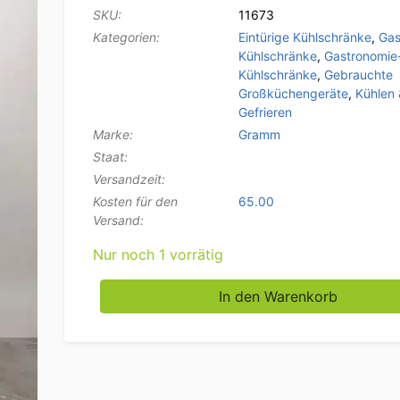
SKU:
11673
Kategorien:
Eintürige Kühlschränke
,
Gas
Kühlschränke
,
Gastronomie
Kühlschränke
,
Gebrauchte
Großküchengeräte
,
Kühlen 
Gefrieren
Marke:
Gramm
Staat:
Versandzeit:
Kosten für den
65.00
Versand:
Nur noch 1 vorrätig
Edelstahl Gram Kühlung 230V Catering Meng
In den Warenkorb