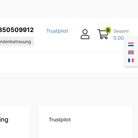
850509912
0
Trustpilot
Gesamt
0.00
ndenbetreuung
ing
Trustpilot