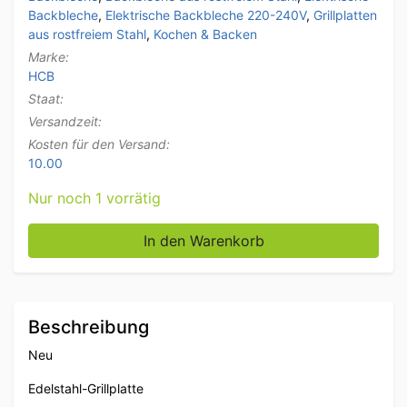
Backbleche
,
Elektrische Backbleche 220-240V
,
Grillplatten
aus rostfreiem Stahl
,
Kochen & Backen
Marke:
HCB
Staat:
Versandzeit:
Kosten für den Versand:
10.00
Nur noch 1 vorrätig
Edelstahl Grillplatte Backblech 55 cm 230V Horeca M
In den Warenkorb
Beschreibung
Neu
Edelstahl-Grillplatte