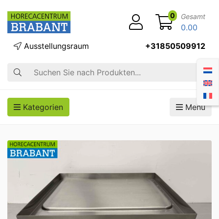
0
Gesamt
0.00
Ausstellungsraum
+31850509912
Suche
Kategorien
Menü