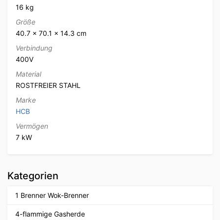
16 kg
Größe
40.7 × 70.1 × 14.3 cm
Verbindung
400V
Material
ROSTFREIER STAHL
Marke
HCB
Vermögen
7 kW
Kategorien
1 Brenner Wok-Brenner
4-flammige Gasherde