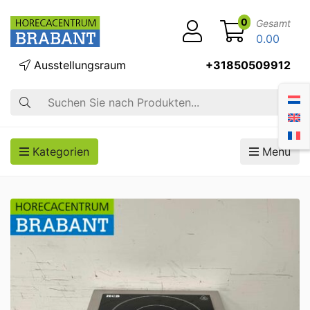
0
Gesamt
0.00
Ausstellungsraum
+31850509912
Suche
Kategorien
Menü