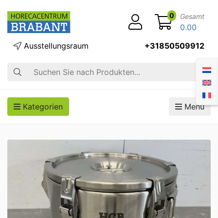
0
Gesamt
0.00
Ausstellungsraum
+31850509912
Suche
Kategorien
Menü