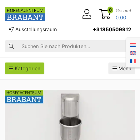
0
Gesamt
0.00
Ausstellungsraum
+31850509912
Suche
Kategorien
Menü