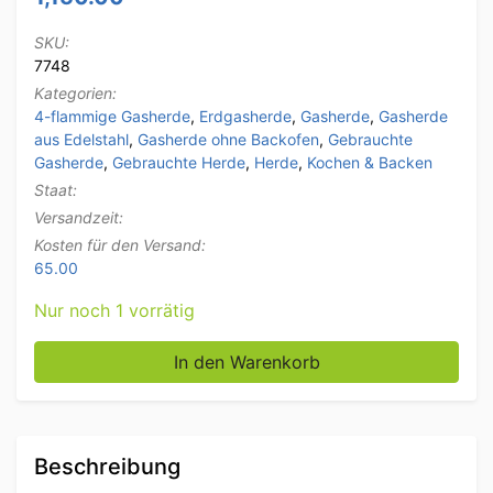
SKU:
7748
Kategorien:
4-flammige Gasherde
,
Erdgasherde
,
Gasherde
,
Gasherde
aus Edelstahl
,
Gasherde ohne Backofen
,
Gebrauchte
Gasherde
,
Gebrauchte Herde
,
Herde
,
Kochen & Backen
Staat:
Versandzeit:
Kosten für den Versand:
65.00
Nur noch 1 vorrätig
Edelstahl Olis Aufputz 4-Flammen-Gaskochfeld 80 c
In den Warenkorb
Beschreibung