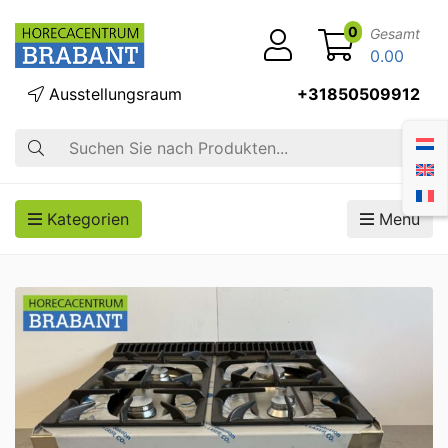
0
Gesamt
0.00
Ausstellungsraum
+31850509912
Suche
Kategorien
Menü