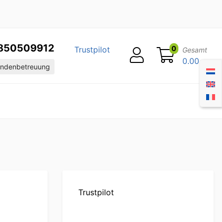
850509912
0
Trustpilot
Gesamt
0.00
ndenbetreuung
Trustpilot