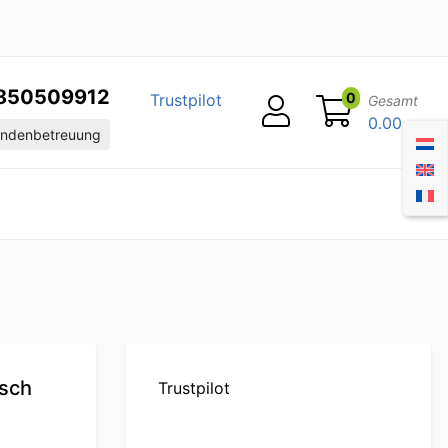
850509912
0
Trustpilot
Gesamt
0.00
ndenbetreuung
isch
Trustpilot