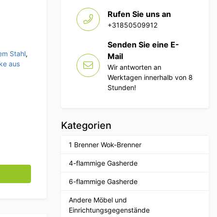
Rufen Sie uns an
+31850509912
Senden Sie eine E-
em Stahl
,
Mail
ke aus
Wir antworten an
Werktagen innerhalb von 8
Stunden!
Kategorien
1 Brenner Wok-Brenner
4-flammige Gasherde
itstisch Premium-line 150 cm Catering Metzgerei Menge
6-flammige Gasherde
Andere Möbel und
Einrichtungsgegenstände