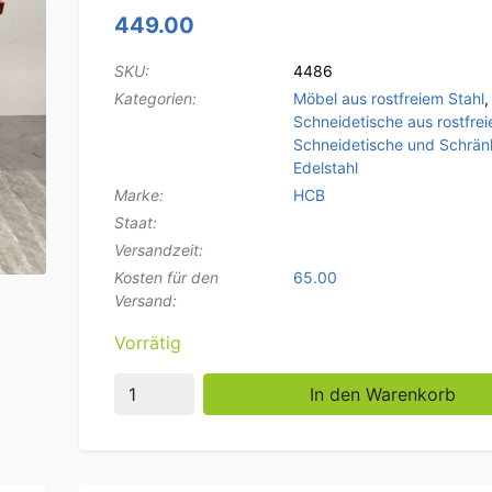
449.00
SKU:
4486
Kategorien:
Möbel aus rostfreiem Stahl
,
Schneidetische aus rostfrei
Schneidetische und Schrän
Edelstahl
Marke:
HCB
Staat:
Versandzeit:
Kosten für den
65.00
Versand:
Vorrätig
Edelstahl Polyethylen PE Schneidetisch Arbe
In den Warenkorb