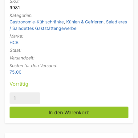
SKU:
9981
Kategorien:
Gastronomie-Kühlschränke
,
Kühlen & Gefrieren
,
Saladieres
/ Saladettes Gaststättengewerbe
Marke:
HCB
Staat:
Versandzeit:
Kosten für den Versand:
75.00
Vorrätig
HCB Edelstahl Saladette Gekühlte Werkbank 3 Türen 1
In den Warenkorb