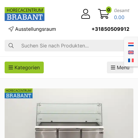
0
Gesamt
0.00
Ausstellungsraum
+31850509912
Suche
Kategorien
Menü