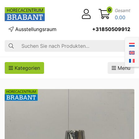
0
Gesamt
0.00
Ausstellungsraum
+31850509912
Suche
Kategorien
Menü