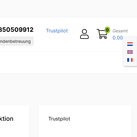
850509912
0
Trustpilot
Gesamt
0.00
ndenbetreuung
ktion
Trustpilot