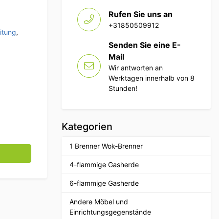
Rufen Sie uns an
+31850509912
itung
,
Senden Sie eine E-
Mail
Wir antworten an
Werktagen innerhalb von 8
Stunden!
Kategorien
1 Brenner Wok-Brenner
 x 35 cm 83 Liter Catering Menge
4-flammige Gasherde
6-flammige Gasherde
Andere Möbel und
Einrichtungsgegenstände