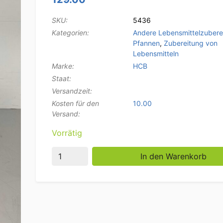
SKU:
5436
Kategorien:
Andere Lebensmittelzubere
Pfannen
,
Zubereitung von
Lebensmitteln
Marke:
HCB
Staat:
Versandzeit:
Kosten für den
10.00
Versand:
Vorrätig
Edelstahl Suppentopf Kochtopf Induktion 55
In den Warenkorb