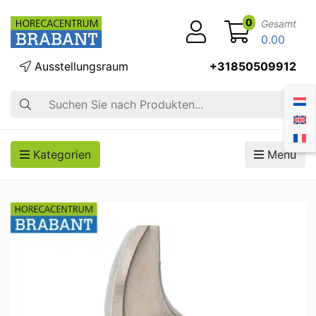
0
Gesamt
0.00
Ausstellungsraum
+31850509912
Suche
Kategorien
Menü