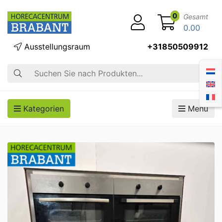
0
Gesamt
0.00
Ausstellungsraum
+31850509912
Suche
Kategorien
Menü