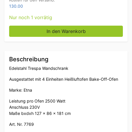
130.00
Nur noch 1 vorrätig
Edelstahl Trespa Wandschrank mit 4 x Heißluft Umluf
In den Warenkorb
Beschreibung
Edelstahl Trespa Wandschrank
Ausgestattet mit 4 Einheiten Heißluftofen Bake-Off-Ofen
Marke: Etna
Leistung pro Ofen 2500 Watt
Anschluss 230V
Maße bxdxh 127 x 86 x 181 cm
Art. Nr. 7769