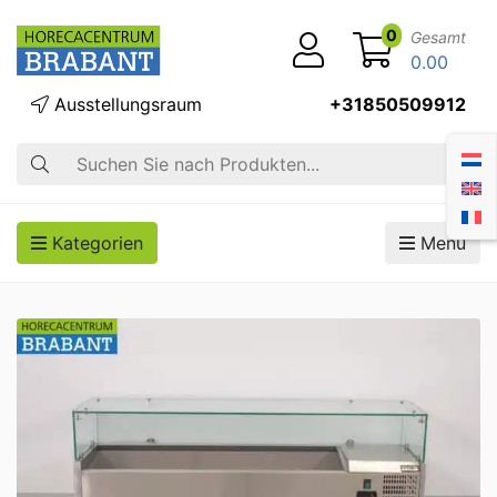
0
Gesamt
0.00
Ausstellungsraum
+31850509912
Suche
Kategorien
Menü