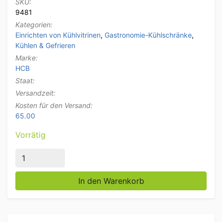
SKU:
9481
Kategorien:
Einrichten von Kühlvitrinen
,
Gastronomie-Kühlschränke
,
Kühlen & Gefrieren
Marke:
HCB
Staat:
Versandzeit:
Kosten für den Versand:
65.00
Vorrätig
HCB Edelstahl-Vitrine Aufbau Kühlvitrine saladière 6 
In den Warenkorb