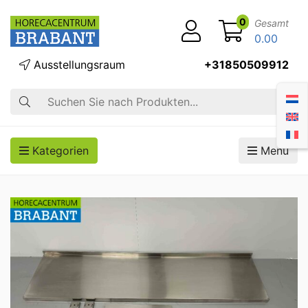
0
Gesamt
0.00
Ausstellungsraum
+31850509912
Suche
Kategorien
Menü