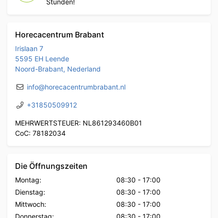
Stunden!
Horecacentrum Brabant
Irislaan 7
5595 EH Leende
Noord-Brabant, Nederland
info@horecacentrumbrabant.nl
+31850509912
MEHRWERTSTEUER: NL861293460B01
CoC: 78182034
Die Öffnungszeiten
Montag:
08:30
-
17:00
Dienstag:
08:30
-
17:00
Mittwoch:
08:30
-
17:00
Donnerstag:
08:30
-
17:00