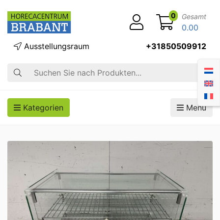
0
Gesamt
0.00
Ausstellungsraum
+31850509912
Suche
Kategorien
Menü