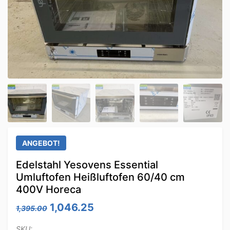
ANGEBOT!
Edelstahl Yesovens Essential
Umluftofen Heißluftofen 60/40 cm
400V Horeca
Ursprünglicher Preis war: 1,395.00
Aktueller Preis ist: 1,046.25
1,046.25
1,395.00
SKU: