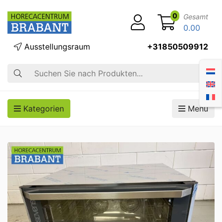
0
Gesamt
0.00
Ausstellungsraum
+31850509912
Suche
Kategorien
Menü