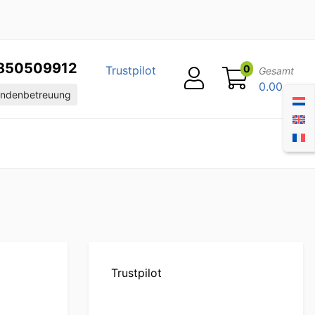
850509912
0
Trustpilot
Gesamt
0.00
ndenbetreuung
Trustpilot