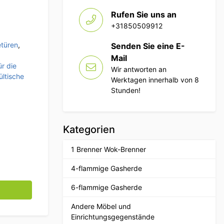
Rufen Sie uns an
+31850509912
etüren
,
Senden Sie eine E-
Mail
r die
Wir antworten an
ültische
Werktagen innerhalb von 8
Stunden!
Kategorien
1 Brenner Wok-Brenner
4-flammige Gasherde
remium-line 180 cm Catering Menge
6-flammige Gasherde
Andere Möbel und
Einrichtungsgegenstände