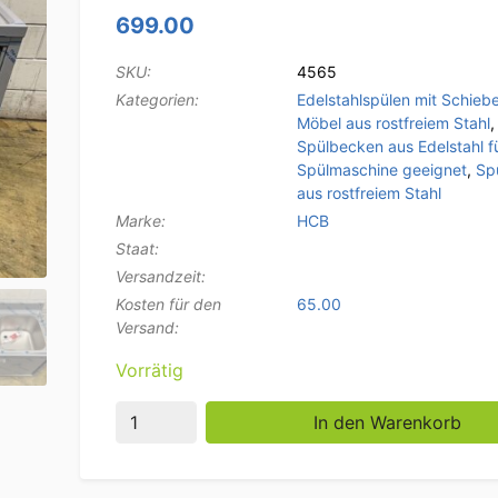
699.00
SKU:
4565
Kategorien:
Edelstahlspülen mit Schieb
Möbel aus rostfreiem Stahl
,
Spülbecken aus Edelstahl fü
Spülmaschine geeignet
,
Sp
aus rostfreiem Stahl
Marke:
HCB
Staat:
Versandzeit:
Kosten für den
65.00
Versand:
Vorrätig
Edelstahlspüle Doppelspülen Schiebetüren P
In den Warenkorb