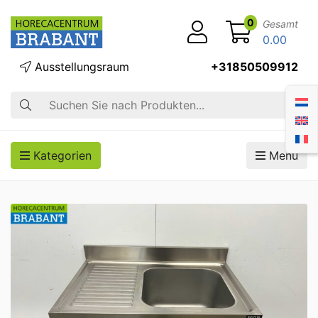
0
Gesamt
0.00
Ausstellungsraum
+31850509912
Suche
Kategorien
Menü