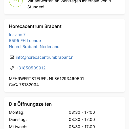
Wir antworten an Werktagen innerhalb von 8
Stunden!
Horecacentrum Brabant
Irislaan 7
5595 EH Leende
Noord-Brabant, Nederland
info@horecacentrumbrabant.nl
+31850509912
MEHRWERTSTEUER: NL861293460B01
CoC: 78182034
Die Öffnungszeiten
Montag:
08:30
-
17:00
Dienstag:
08:30
-
17:00
Mittwoch:
08:30
-
17:00