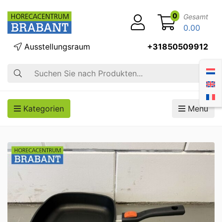
0
Gesamt
0.00
Ausstellungsraum
+31850509912
Suche
Kategorien
Menü