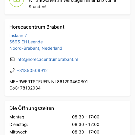
Wir antworten an Werktagen innerhalb von 8
Stunden!
Horecacentrum Brabant
Irislaan 7
5595 EH Leende
Noord-Brabant, Nederland
info@horecacentrumbrabant.nl
+31850509912
MEHRWERTSTEUER: NL861293460B01
CoC: 78182034
Die Öffnungszeiten
Montag:
08:30
-
17:00
Dienstag:
08:30
-
17:00
Mittwoch:
08:30
-
17:00