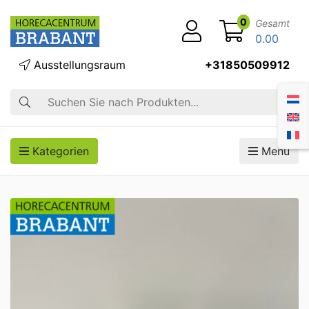
0
Gesamt
0.00
Ausstellungsraum
+31850509912
Suche
Kategorien
Menü