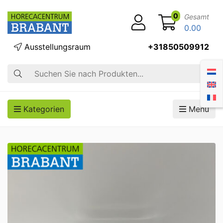
0
Gesamt
0.00
Ausstellungsraum
+31850509912
Suche
Kategorien
Menü