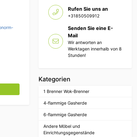
Rufen Sie uns an
+31850509912
onorm-
Senden Sie eine E-
Mail
Wir antworten an
Werktagen innerhalb von 8
Stunden!
Kategorien
GN Tablett 2/3 GN Tiefe 150 mm Horeca Menge
1 Brenner Wok-Brenner
4-flammige Gasherde
6-flammige Gasherde
Andere Möbel und
Einrichtungsgegenstände