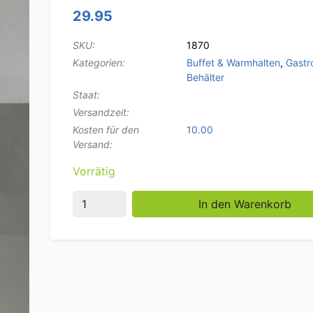
29.95
SKU:
1870
Kategorien:
Buffet & Warmhalten
,
Gastr
Behälter
Staat:
Versandzeit:
Kosten für den
10.00
Versand:
Vorrätig
Gelochtes Gastronormtablett aus Edelstahl 
In den Warenkorb