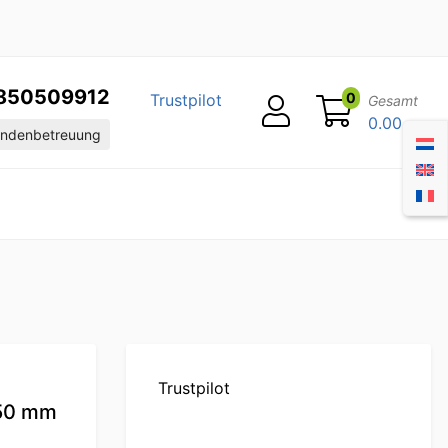
850509912
0
Trustpilot
Gesamt
0.00
ndenbetreuung
Trustpilot
150 mm