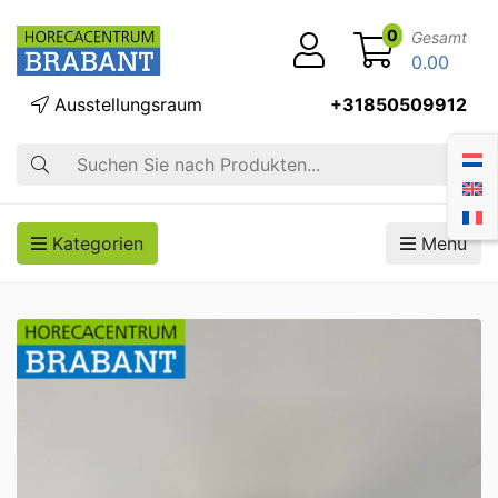
0
Gesamt
0.00
Ausstellungsraum
+31850509912
Suche
Kategorien
Menü