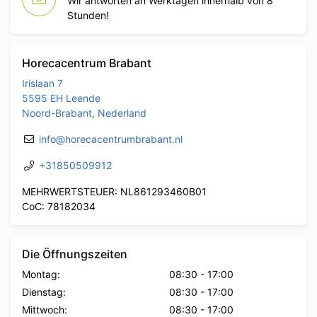
Wir antworten an Werktagen innerhalb von 8
Stunden!
Horecacentrum Brabant
Irislaan 7
5595 EH Leende
Noord-Brabant, Nederland
info@horecacentrumbrabant.nl
+31850509912
MEHRWERTSTEUER: NL861293460B01
CoC: 78182034
Die Öffnungszeiten
Montag:
08:30
-
17:00
Dienstag:
08:30
-
17:00
Mittwoch:
08:30
-
17:00