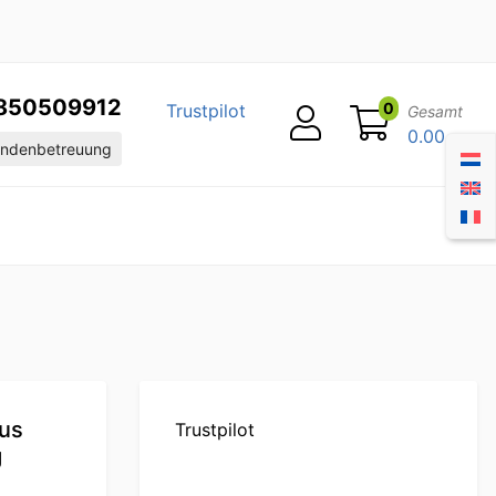
850509912
0
Trustpilot
Gesamt
0.00
ndenbetreuung
us
Trustpilot
g