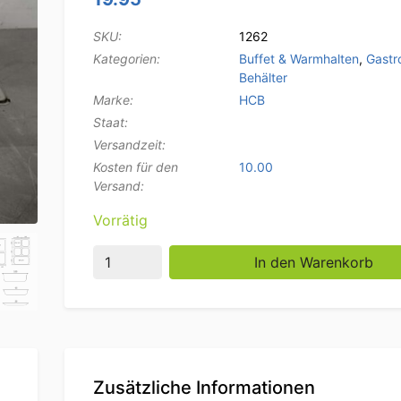
SKU:
1262
Kategorien:
Buffet & Warmhalten
,
Gastr
Behälter
Marke:
HCB
Staat:
Versandzeit:
Kosten für den
10.00
Versand:
Vorrätig
Gelochtes Gastronorm GN-Tablett aus Edelst
In den Warenkorb
Zusätzliche Informationen