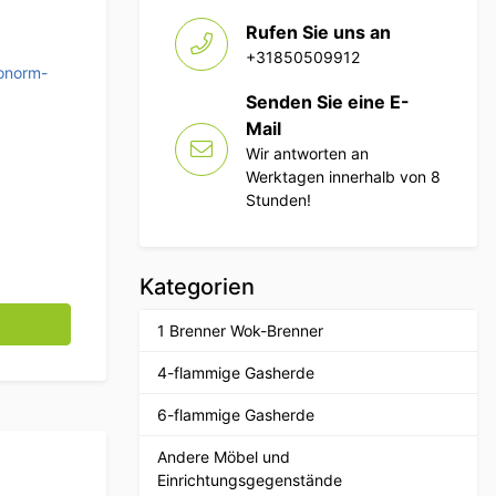
Rufen Sie uns an
+31850509912
onorm-
Senden Sie eine E-
Mail
Wir antworten an
Werktagen innerhalb von 8
Stunden!
Kategorien
ahl 2/3 Tiefe 150 mm Catering Menge
1 Brenner Wok-Brenner
4-flammige Gasherde
6-flammige Gasherde
Andere Möbel und
Einrichtungsgegenstände