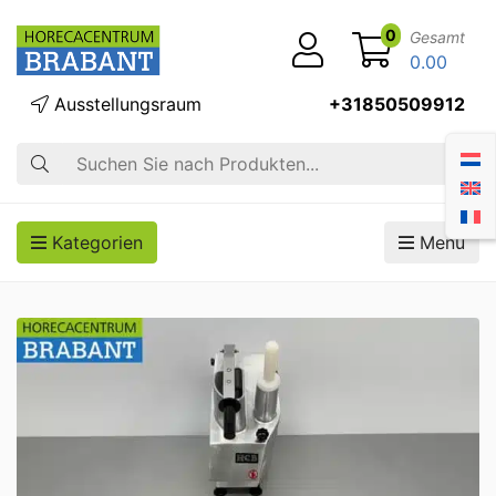
0
Gesamt
0.00
Ausstellungsraum
+31850509912
Suche
Kategorien
Menü