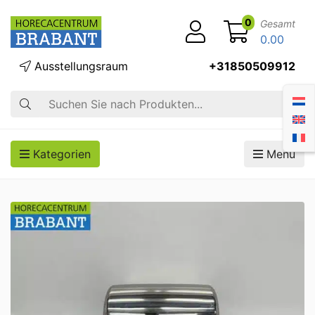
0
Gesamt
0.00
Ausstellungsraum
+31850509912
Suche
Kategorien
Menü