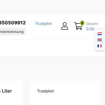
850509912
0
Trustpilot
Gesamt
0.00
ndenbetreuung
 Liter
Trustpilot