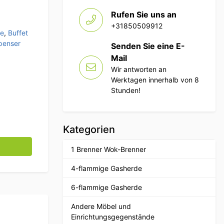
Rufen Sie uns an
+31850509912
ee
,
Buffet
penser
Senden Sie eine E-
Mail
Wir antworten an
Werktagen innerhalb von 8
Stunden!
Kategorien
 Horeca Menge
1 Brenner Wok-Brenner
4-flammige Gasherde
6-flammige Gasherde
Andere Möbel und
Einrichtungsgegenstände