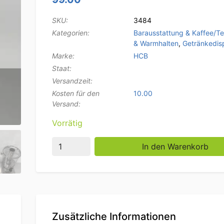
SKU:
3484
Kategorien:
Barausstattung & Kaffee/T
& Warmhalten
,
Getränkedis
Marke:
HCB
Staat:
Versandzeit:
Kosten für den
10.00
Versand:
Vorrätig
HCB Edelstahl-Saftdispenser - 2 x 8 Liter -
In den Warenkorb
Zusätzliche Informationen