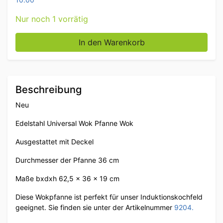
Nur noch 1 vorrätig
Edelstahl Universal-Induktions-Wokpfanne Wok mit D
In den Warenkorb
Beschreibung
Neu
Edelstahl Universal Wok Pfanne Wok
Ausgestattet mit Deckel
Durchmesser der Pfanne 36 cm
Maße bxdxh 62,5 x 36 x 19 cm
Diese Wokpfanne ist perfekt für unser Induktionskochfeld
geeignet. Sie finden sie unter der Artikelnummer
9204.