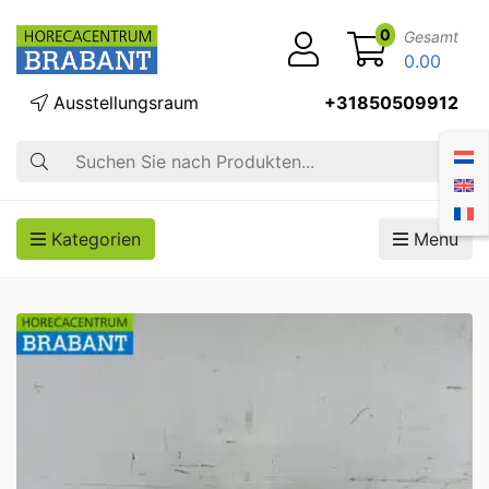
0
Gesamt
0.00
Ausstellungsraum
+31850509912
Suche
Kategorien
Menü