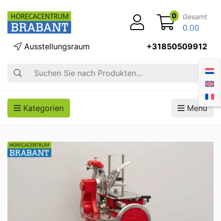
0
Gesamt
0.00
Ausstellungsraum
+31850509912
Suche
Kategorien
Menü