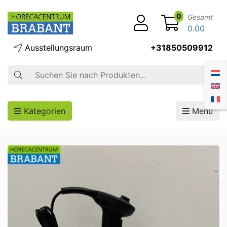
0
Gesamt
0.00
Ausstellungsraum
+31850509912
Suche
Kategorien
Menü