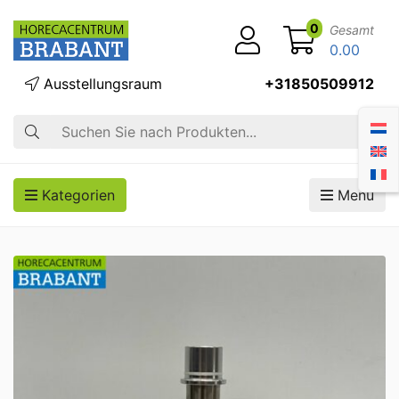
0
Gesamt
0.00
Ausstellungsraum
+31850509912
Suche
Kategorien
Menü