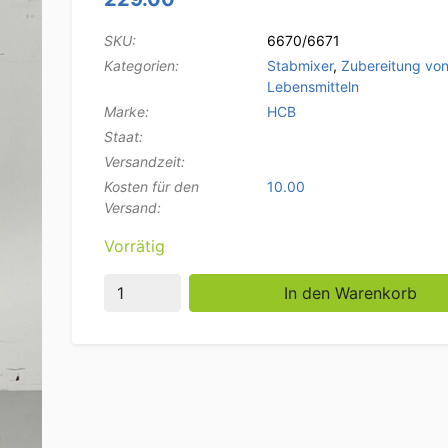
SKU:
6670/6671
Kategorien:
Stabmixer
,
Zubereitung vo
Lebensmitteln
Marke:
HCB
Staat:
Versandzeit:
Kosten für den
10.00
Versand:
Vorrätig
HCB Professioneller Stabmixer 400 mm Sta
In den Warenkorb