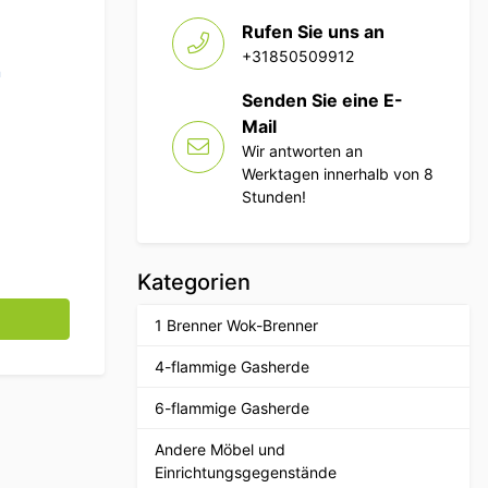
Rufen Sie uns an
+31850509912
n
Senden Sie eine E-
Mail
Wir antworten an
Werktagen innerhalb von 8
Stunden!
Kategorien
b 750 Watt 230V Horeca Menge
1 Brenner Wok-Brenner
4-flammige Gasherde
6-flammige Gasherde
Andere Möbel und
Einrichtungsgegenstände