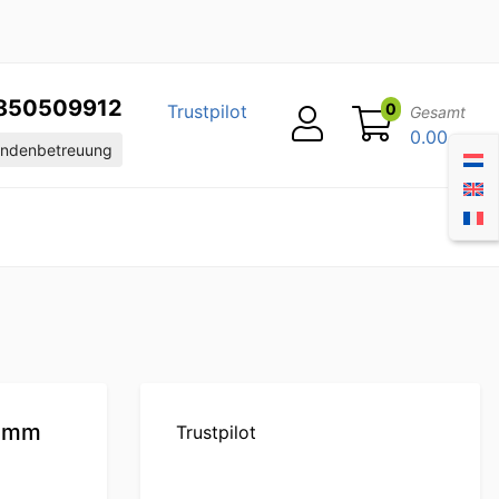
850509912
0
Trustpilot
Gesamt
0.00
ndenbetreuung
0 mm
Trustpilot