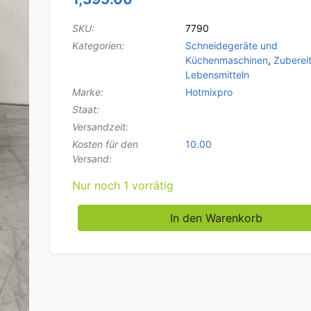
SKU:
7790
Kategorien:
Schneidegeräte und
Küchenmaschinen
,
Zuberei
Lebensmitteln
Marke:
Hotmixpro
Staat:
Versandzeit:
Kosten für den
10.00
Versand:
Nur noch 1 vorrätig
HotmixPro Easy Thermoblender 2 Liter 24-1
In den Warenkorb