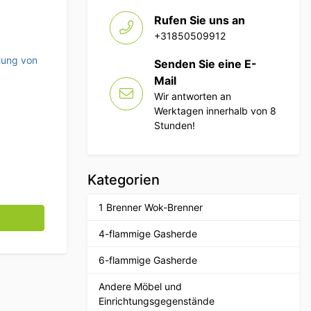
Rufen Sie uns an
+31850509912
tung von
Senden Sie eine E-
Mail
Wir antworten an
Werktagen innerhalb von 8
Stunden!
Kategorien
1 Brenner Wok-Brenner
90 Grad 10.000 U/min 230V Horeca Menge
4-flammige Gasherde
6-flammige Gasherde
Andere Möbel und
Einrichtungsgegenstände