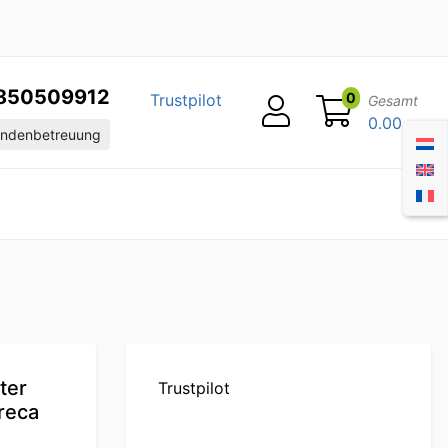
850509912
0
Trustpilot
Gesamt
0.00
ndenbetreuung
ter
Trustpilot
reca