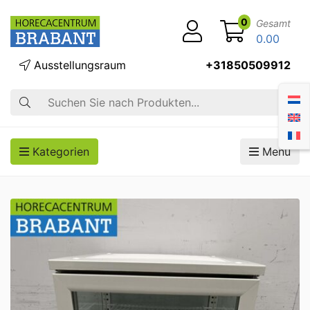
0
Gesamt
0.00
Ausstellungsraum
+31850509912
Suche
Kategorien
Menü