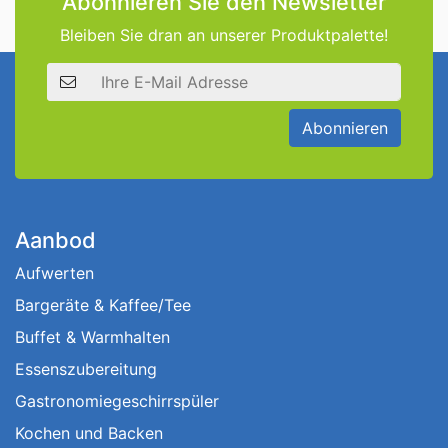
Abonnieren Sie den Newsletter
Bleiben Sie dran an unserer Produktpalette!
E-Mail Adresse
Abonnieren
Aanbod
Aufwerten
Bargeräte & Kaffee/Tee
Buffet & Warmhalten
Essenszubereitung
Gastronomiegeschirrspüler
Kochen und Backen