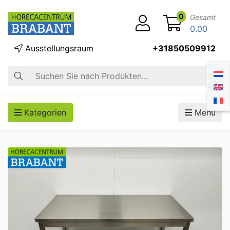
0
Gesamt
0.00
Ausstellungsraum
+31850509912
Suche
Kategorien
Menü