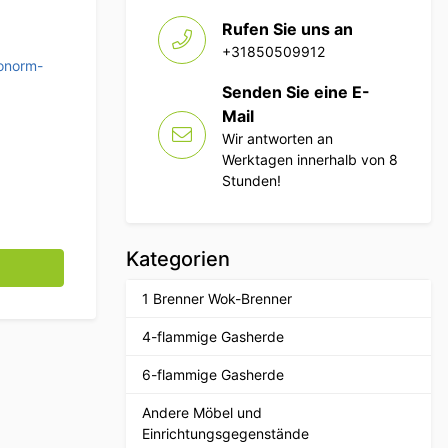
Rufen Sie uns an
+31850509912
onorm-
Senden Sie eine E-
Mail
Wir antworten an
Werktagen innerhalb von 8
Stunden!
Kategorien
elstahl 1/2 Tiefe 200 mm Catering Menge
1 Brenner Wok-Brenner
4-flammige Gasherde
6-flammige Gasherde
Andere Möbel und
Einrichtungsgegenstände