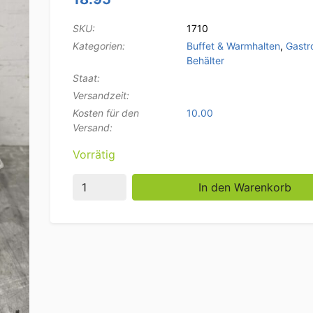
SKU:
1710
Kategorien:
Buffet & Warmhalten
,
Gastr
Behälter
Staat:
Versandzeit:
Kosten für den
10.00
Versand:
Vorrätig
Perforierter Gastronorm GN-Behälter aus Ed
In den Warenkorb