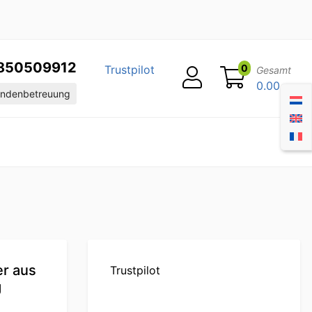
850509912
0
Trustpilot
Gesamt
0.00
ndenbetreuung
er aus
Trustpilot
g