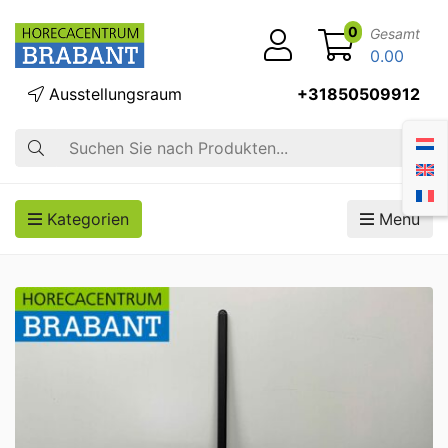
0
Gesamt
0.00
Ausstellungsraum
+31850509912
Suche
Kategorien
Menü