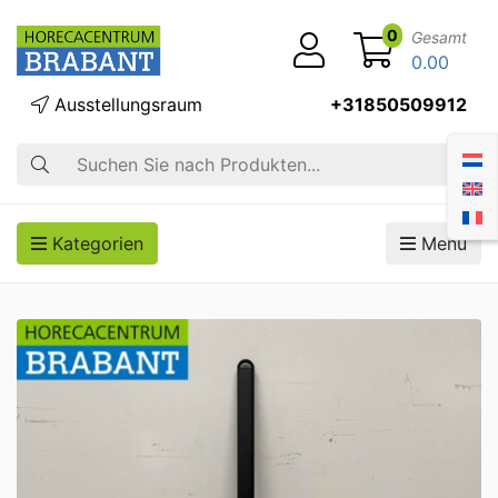
0
Gesamt
0.00
Ausstellungsraum
+31850509912
Suche
Kategorien
Menü