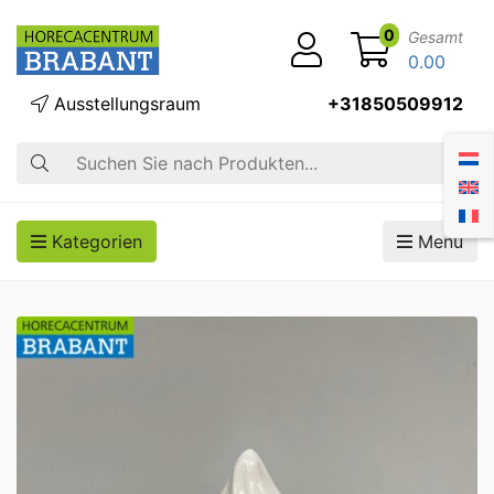
0
Gesamt
0.00
Ausstellungsraum
+31850509912
Suche
Kategorien
Menü