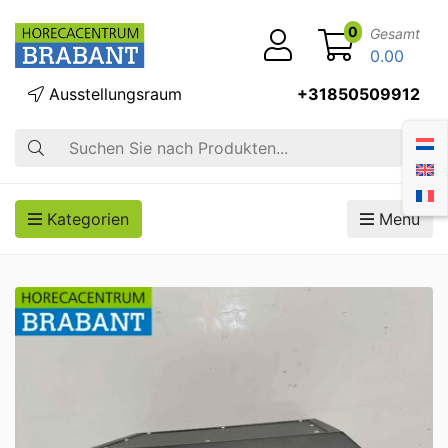
0
Gesamt
0.00
Ausstellungsraum
+31850509912
Suche
Kategorien
Menü