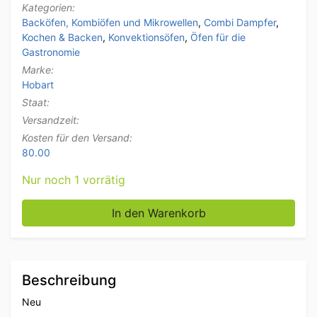
Kategorien:
Backöfen, Kombiöfen und Mikrowellen
,
Combi Dampfer
,
Kochen & Backen
,
Konvektionsöfen
,
Öfen für die
Gastronomie
Marke:
Hobart
Staat:
Versandzeit:
Kosten für den Versand:
80.00
Nur noch 1 vorrätig
RVS Hobart HEJ201E Combisteamer Dampfgarer 20 x
In den Warenkorb
Beschreibung
Neu