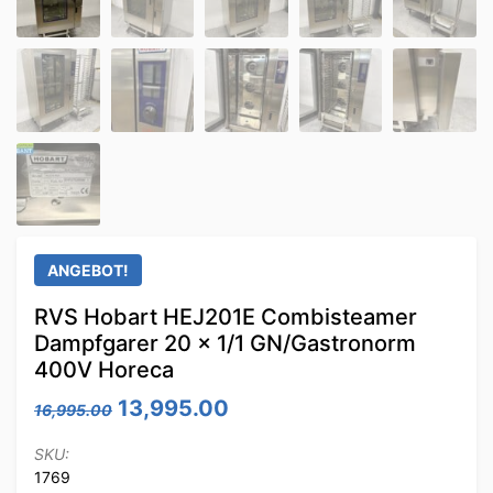
ANGEBOT!
RVS Hobart HEJ201E Combisteamer
Dampfgarer 20 x 1/1 GN/Gastronorm
400V Horeca
Ursprünglicher Preis war: 16,995.0
Aktueller Preis ist: 13,9
13,995.00
16,995.00
SKU:
1769