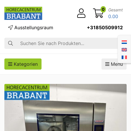
0
Gesamt
0.00
Ausstellungsraum
+31850509912
Suche
Kategorien
Menü