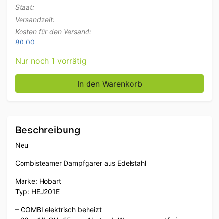
Staat:
Versandzeit:
Kosten für den Versand:
80.00
Nur noch 1 vorrätig
RVS Hobart HEJ201E Combisteamer Dampfgarer 20 x
In den Warenkorb
Beschreibung
Neu
Combisteamer Dampfgarer aus Edelstahl
Marke: Hobart
Typ: HEJ201E
– COMBI elektrisch beheizt