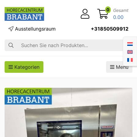
0
Gesamt
0.00
Ausstellungsraum
+31850509912
Suche
Kategorien
Menü