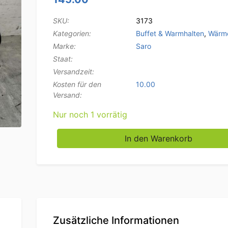
SKU:
3173
Kategorien:
Buffet & Warmhalten
,
Wärm
Marke:
Saro
Staat:
Versandzeit:
Kosten für den
10.00
Versand:
Nur noch 1 vorrätig
Saro Buffet Lampe Wärmelampe 230V Cater
In den Warenkorb
Zusätzliche Informationen