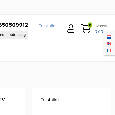
850509912
0
Trustpilot
Gesamt
0.00
ndenbetreuung
0V
Trustpilot